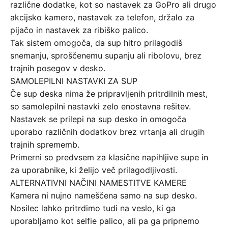
različne dodatke, kot so nastavek za GoPro ali drugo
akcijsko kamero, nastavek za telefon, držalo za
pijačo in nastavek za ribiško palico.
Tak sistem omogoča, da sup hitro prilagodiš
snemanju, sproščenemu supanju ali ribolovu, brez
trajnih posegov v desko.
SAMOLEPILNI NASTAVKI ZA SUP
Če sup deska nima že pripravljenih pritrdilnih mest,
so samolepilni nastavki zelo enostavna rešitev.
Nastavek se prilepi na sup desko in omogoča
uporabo različnih dodatkov brez vrtanja ali drugih
trajnih sprememb.
Primerni so predvsem za klasične napihljive supe in
za uporabnike, ki želijo več prilagodljivosti.
ALTERNATIVNI NAČINI NAMESTITVE KAMERE
Kamera ni nujno nameščena samo na sup desko.
Nosilec lahko pritrdimo tudi na veslo, ki ga
uporabljamo kot selfie palico, ali pa ga pripnemo