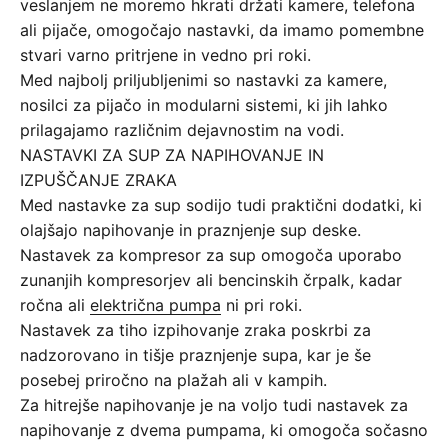
veslanjem ne moremo hkrati držati kamere, telefona
ali pijače, omogočajo nastavki, da imamo pomembne
stvari varno pritrjene in vedno pri roki.
Med najbolj priljubljenimi so nastavki za kamere,
nosilci za pijačo in modularni sistemi, ki jih lahko
prilagajamo različnim dejavnostim na vodi.
NASTAVKI ZA SUP ZA NAPIHOVANJE IN
IZPUŠČANJE ZRAKA
Med nastavke za sup sodijo tudi praktični dodatki, ki
olajšajo napihovanje in praznjenje sup deske.
Nastavek za kompresor za sup omogoča uporabo
zunanjih kompresorjev ali bencinskih črpalk, kadar
ročna ali
električna pumpa
ni pri roki.
Nastavek za tiho izpihovanje zraka poskrbi za
nadzorovano in tišje praznjenje supa, kar je še
posebej priročno na plažah ali v kampih.
Za hitrejše napihovanje je na voljo tudi nastavek za
napihovanje z dvema pumpama, ki omogoča sočasno