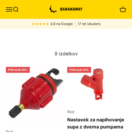
Preskoči na vsebino
Bananaway
Meni
Iskanje
Košar
4,9 na Google
17 let izkušenj
9 izdelkov
Prihranek 40%
Prihranek 30%
Red
Nastavek za napihovanje
supa z dvema pumpama
Red