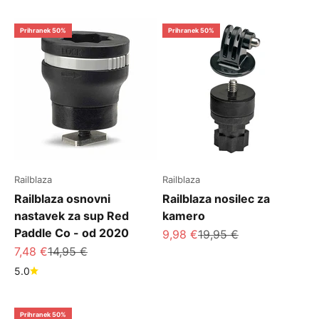
Prihranek 50%
Prihranek 50%
Railblaza
Railblaza
Railblaza osnovni
Railblaza nosilec za
nastavek za sup Red
kamero
Paddle Co - od 2020
Znižana cena
Redna cena
9,98 €
19,95 €
Znižana cena
Redna cena
7,48 €
14,95 €
5.0
Prihranek 50%