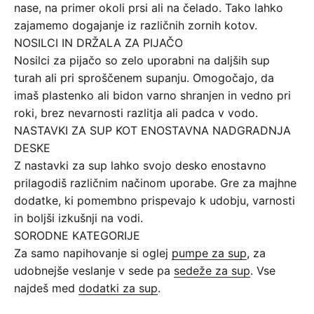
nase, na primer okoli prsi ali na čelado. Tako lahko
zajamemo dogajanje iz različnih zornih kotov.
NOSILCI IN DRŽALA ZA PIJAČO
Nosilci za pijačo so zelo uporabni na daljših sup
turah ali pri sproščenem supanju. Omogočajo, da
imaš plastenko ali bidon varno shranjen in vedno pri
roki, brez nevarnosti razlitja ali padca v vodo.
NASTAVKI ZA SUP KOT ENOSTAVNA NADGRADNJA
DESKE
Z nastavki za sup lahko svojo desko enostavno
prilagodiš različnim načinom uporabe. Gre za majhne
dodatke, ki pomembno prispevajo k udobju, varnosti
in boljši izkušnji na vodi.
SORODNE KATEGORIJE
Za samo napihovanje si oglej
pumpe za sup
, za
udobnejše veslanje v sede pa
sedeže za sup
. Vse
najdeš med
dodatki za sup
.