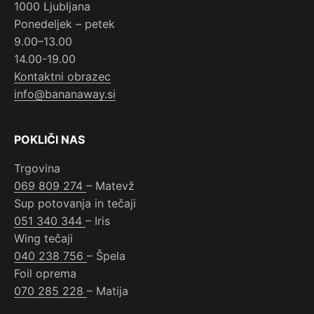
1000 Ljubljana
Ponedeljek – petek
9.00–13.00
14.00-19.00
Kontaktni obrazec
info@bananaway.si
POKLIČI NAS
Trgovina
069 809 274
– Matevž
Sup potovanja in tečaji
051 340 344
– Iris
Wing tečaji
040 238 756
– Špela
Foil oprema
070 285 228
– Matija