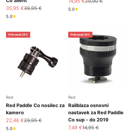
Co Silent
Znižana cena
Redna cena
14,95 €
29,90 €
Znižana cena
Redna cena
35,95 €
39,95 €
5.0
5.0
Prihranek 25%
Prihranek 50%
Red
Red
Red Paddle Co nosilec za
Railblaza osnovni
kamero
nastavek za Red Paddle
Co sup - do 2019
Znižana cena
Redna cena
22,46 €
29,95 €
Znižana cena
Redna cena
7,48 €
14,95 €
5.0