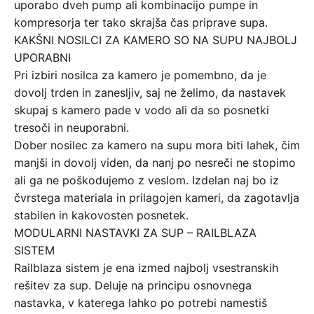
uporabo dveh pump ali kombinacijo pumpe in
kompresorja ter tako skrajša čas priprave supa.
KAKŠNI NOSILCI ZA KAMERO SO NA SUPU NAJBOLJ
UPORABNI
Pri izbiri nosilca za kamero je pomembno, da je
dovolj trden in zanesljiv, saj ne želimo, da nastavek
skupaj s kamero pade v vodo ali da so posnetki
tresoči in neuporabni.
Dober nosilec za kamero na supu mora biti lahek, čim
manjši in dovolj viden, da nanj po nesreči ne stopimo
ali ga ne poškodujemo z veslom. Izdelan naj bo iz
čvrstega materiala in prilagojen kameri, da zagotavlja
stabilen in kakovosten posnetek.
MODULARNI NASTAVKI ZA SUP – RAILBLAZA
SISTEM
Railblaza sistem je ena izmed najbolj vsestranskih
rešitev za sup. Deluje na principu osnovnega
nastavka, v katerega lahko po potrebi namestiš