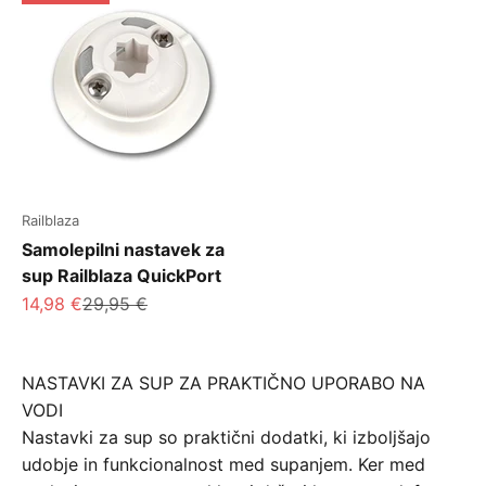
Railblaza
Samolepilni nastavek za
sup Railblaza QuickPort
Znižana cena
Redna cena
14,98 €
29,95 €
NASTAVKI ZA SUP ZA PRAKTIČNO UPORABO NA
VODI
Nastavki za sup so praktični dodatki, ki izboljšajo
udobje in funkcionalnost med supanjem. Ker med