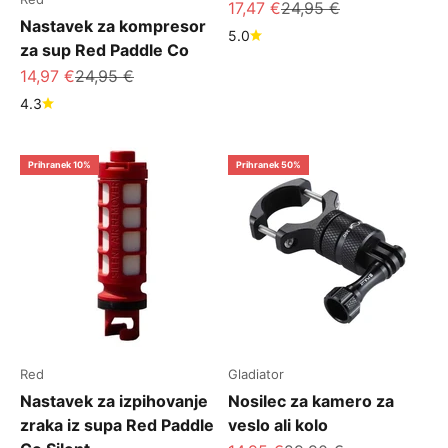
Znižana cena
Redna cena
17,47 €
24,95 €
Nastavek za kompresor
5.0
za sup Red Paddle Co
Znižana cena
Redna cena
14,97 €
24,95 €
4.3
Prihranek 10%
Prihranek 50%
Red
Gladiator
Nastavek za izpihovanje
Nosilec za kamero za
zraka iz supa Red Paddle
veslo ali kolo